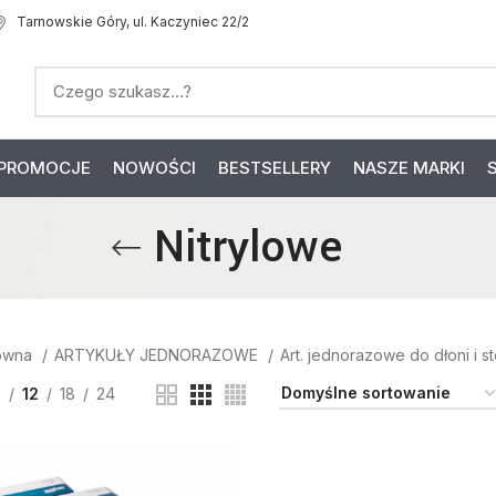
Tarnowskie Góry, ul. Kaczyniec 22/2
PROMOCJE
NOWOŚCI
BESTSELLERY
NASZE MARKI
Nitrylowe
łówna
ARTYKUŁY JEDNORAZOWE
Art. jednorazowe do dłoni i s
9
12
18
24