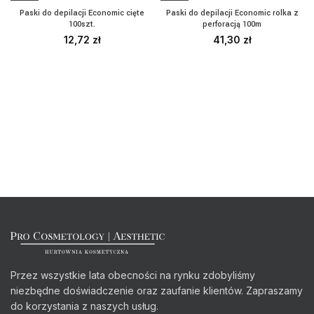
Paski do depilacji Economic cięte
Paski do depilacji Economic rolka z
100szt.
perforacją 100m
12,72
zł
41,30
zł
Przez wszystkie lata obecności na rynku zdobyliśmy
niezbędne doświadczenie oraz zaufanie klientów. Zapraszamy
do korzystania z naszych usług.