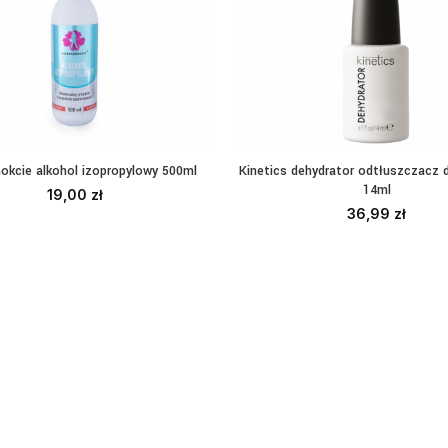
nokcie alkohol izopropylowy 500ml
Kinetics dehydrator odtłuszczacz 
CZYTAJ DALEJ
DODAJ DO KOSZYKA
14ml
19,00
zł
36,99
zł