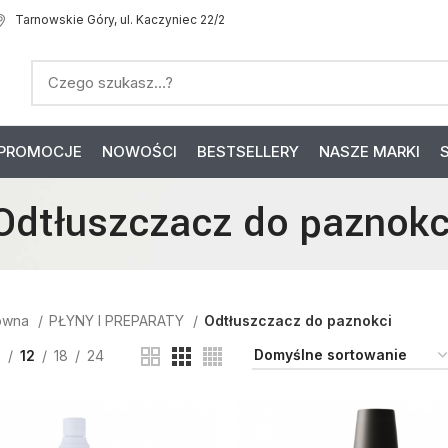
Tarnowskie Góry, ul. Kaczyniec 22/2
PROMOCJE
NOWOŚCI
BESTSELLERY
NASZE MARKI
Odtłuszczacz do paznokc
łówna
PŁYNY I PREPARATY
Odtłuszczacz do paznokci
9
12
18
24