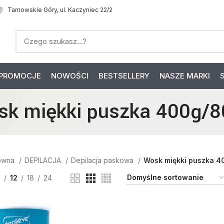
Tarnowskie Góry, ul. Kaczyniec 22/2
PROMOCJE
NOWOŚCI
BESTSELLERY
NASZE MARKI
k miękki puszka 400g/
łówna
DEPILACJA
Depilacja paskowa
Wosk miękki puszka 
9
12
18
24