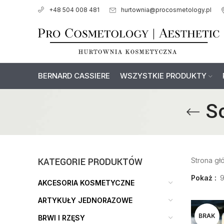
hurtownia@procosmetology.pl
+48 504 008 481
BERNARD CASSIERE
WSZYSTKIE PRODUKTY
S
KATEGORIE PRODUKTÓW
Strona g
Pokaż
AKCESORIA KOSMETYCZNE
ARTYKUŁY JEDNORAZOWE
BRAK
BRWI I RZĘSY