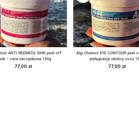
amot ANTI-REDNESS SKIN peel off
Algi Chamot EYE CONTOUR peel o
CZYTAJ DALEJ
CZYTAJ DALEJ
sk – cera naczynkowa 150g
pielęgnacja okolicy oczu 1
77,00
zł
77,00
zł