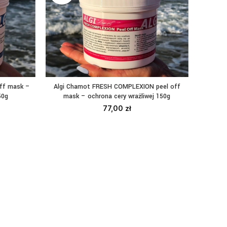
ff mask –
Algi Chamot FRESH COMPLEXION peel off
CZYTAJ DALEJ
50g
mask – ochrona cery wrażliwej 150g
77,00
zł