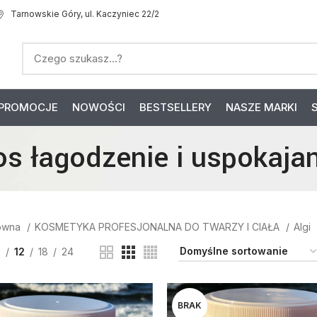
Tarnowskie Góry, ul. Kaczyniec 22/2
PROMOCJE
NOWOŚCI
BESTSELLERY
NASZE MARKI
os łagodzenie i uspokajan
łówna
KOSMETYKA PROFESJONALNA DO TWARZY I CIAŁA
Algi
9
12
18
24
BRAK