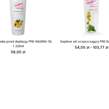
liwka przed depilacją PRE-WAXING OIL
Depileve żel oczyszczający PRE 
DODAJ DO KOSZYKA
WYBIERZ OPCJE
1 220ml
54,00
zł
–
103,77
zł
58,00
zł