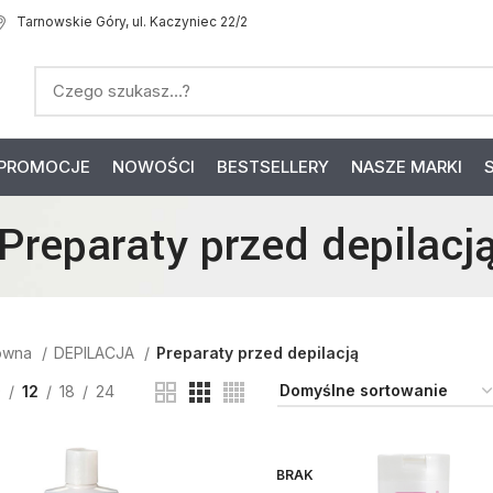
Tarnowskie Góry, ul. Kaczyniec 22/2
PROMOCJE
NOWOŚCI
BESTSELLERY
NASZE MARKI
Preparaty przed depilacj
łówna
DEPILACJA
Preparaty przed depilacją
9
12
18
24
BRAK