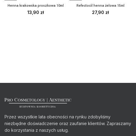
Refectocil henna żelowa 15ml
Henna krakowska proszkowa 10ml
27,90
zł
13,90
zł
Przez wszystkie lata obecności na rynku zdobyliśmy
niezbędne doświadczenie oraz zaufanie klientów. Zapraszamy
do korzystania z naszych usług.