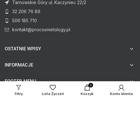
Tarnowskie Góry ul. Kaczyniec 22/2
32 206 76 89
506 185 710
kontakt@procosmetology.pl
OSTATNIE WPISY
INFORMACJE
FOOTER MENU
0
Filtry
Lista Życzeń
Koszyk
Konto klienta
© procosmetology.pl