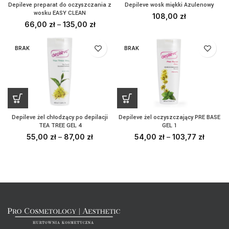
Depileve preparat do oczyszczania z
Depileve wosk miękki Azulenowy
wosku EASY CLEAN
108,00
zł
66,00
zł
–
135,00
zł
BRAK
BRAK
Depileve żel chłodzący po depilacji
Depileve żel oczyszczający PRE BASE
TEA TREE GEL 4
GEL 1
55,00
zł
–
87,00
zł
54,00
zł
–
103,77
zł