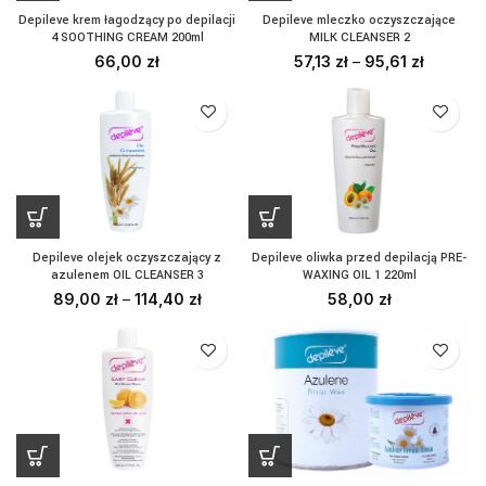
Depileve krem łagodzący po depilacji
Depileve mleczko oczyszczające
4 SOOTHING CREAM 200ml
MILK CLEANSER 2
66,00
zł
57,13
zł
–
95,61
zł
Depileve olejek oczyszczający z
Depileve oliwka przed depilacją PRE-
azulenem OIL CLEANSER 3
WAXING OIL 1 220ml
89,00
zł
–
114,40
zł
58,00
zł