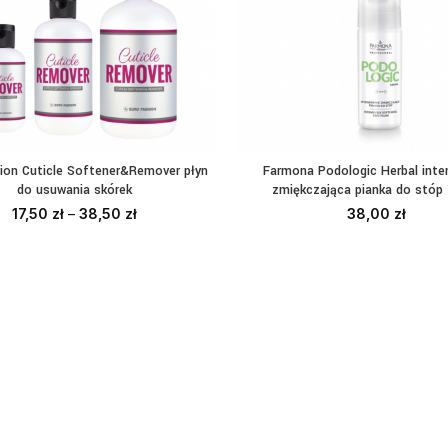
ion Cuticle Softener&Remover płyn
Farmona Podologic Herbal inte
WYBIERZ OPCJE
DODAJ DO KOSZYKA
do usuwania skórek
zmiękczająca pianka do stóp
17,50
zł
–
38,50
zł
38,00
zł