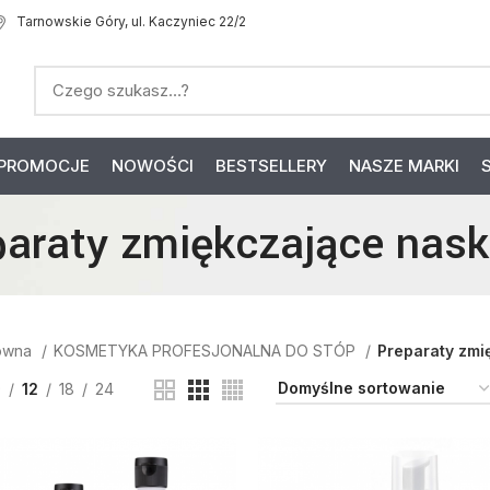
Tarnowskie Góry, ul. Kaczyniec 22/2
PROMOCJE
NOWOŚCI
BESTSELLERY
NASZE MARKI
paraty zmiękczające nask
łówna
KOSMETYKA PROFESJONALNA DO STÓP
Preparaty zmi
9
12
18
24