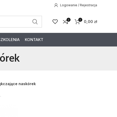
Logowanie / Rejestracja
0
0
0,00
zł
SZKOLENIA
KONTAKT
órek
ękczające naskórek