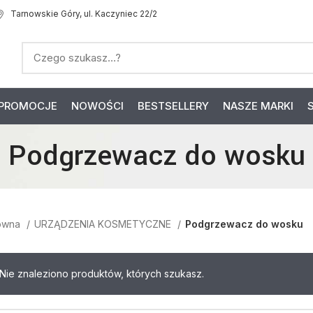
Tarnowskie Góry, ul. Kaczyniec 22/2
PROMOCJE
NOWOŚCI
BESTSELLERY
NASZE MARKI
Podgrzewacz do wosku
łówna
URZĄDZENIA KOSMETYCZNE
Podgrzewacz do wosku
Nie znaleziono produktów, których szukasz.