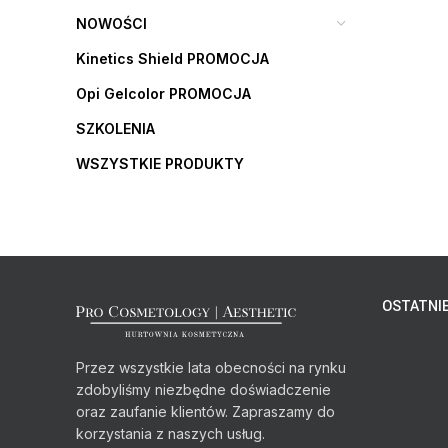
NOWOŚCI
Kinetics Shield PROMOCJA
Opi Gelcolor PROMOCJA
SZKOLENIA
WSZYSTKIE PRODUKTY
OSTATNIE
Przez wszystkie lata obecności na rynku
zdobyliśmy niezbędne doświadczenie
oraz zaufanie klientów. Zapraszamy do
korzystania z naszych usług.