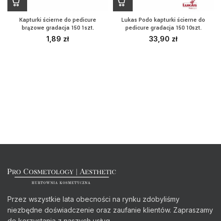
Kapturki ścierne do pedicure
Lukas Podo kapturki ścierne do
brązowe gradacja 150 1szt.
pedicure gradacja 150 10szt.
1,89
zł
33,90
zł
Przez wszystkie lata obecności na rynku zdobyliśmy
niezbędne doświadczenie oraz zaufanie klientów. Zapraszamy
do korzystania z naszych usług.