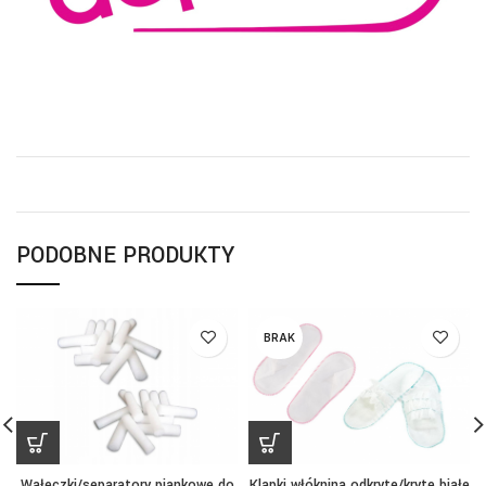
PODOBNE PRODUKTY
BRAK
Wałeczki/separatory piankowe do
Klapki włóknina odkryte/kryte białe