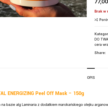
77,0
Click to enlarge
Brak w
Poró
Kategor
DO TWAR
cera wra
Share:
OPIS
AL ENERGIZING Peel Off Mask – 150g
na bazie alg Laminaria z dodatkiem marokańskiego olejku argano