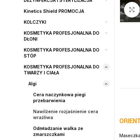
DEZYNFEKCJA I STERYLIZACJA
Kinetics Shield PROMOCJA
KOLCZYKI
KOSMETYKA PROFESJONALNA DO
DŁONI
KOSMETYKA PROFESJONALNA DO
STÓP
KOSMETYKA PROFESJONALNA DO
TWARZY I CIAŁA
Algi
Cera naczynkowa piegi
przebarwienia
Nawilżenie rozjaśnienie cera
wrażliwa
ORIENT
Odmładzanie walka ze
zmarszczkami
Maseczka 