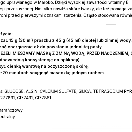
o uprawianego w Maroko. Dzięki wysokiej zawartości witaminy E i
ej i przesuszonej. Nie tylko nawilża skórę twarzy, ale też pomaga z
oni przed pierwszymi oznakami starzenia. Często stosowana również
życia:
ać 15 g (30 ml) proszku z 45 g (45 ml) ciepłej lub zimnej wody.
ać energicznie aż do powstania jednolitej pasty.
JEŻELI MIESZAMY MASKĘ Z ZMINĄ WODĄ, PRZED NAŁOŻENIEM, 
dpowiednią konsystencję do aplikacji)
yć cienką warstwę na oczyszczoną skórę.
-20 minutach ściągnąć maseczkę jednym ruchem.
nts: GLUCOSE, ALGIN, CALCIUM SULFATE, SILICA, TETRASODIUM P
CI77891, CI77491, CI77861.
omarańczowy
eutralny