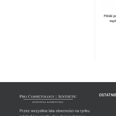
Pilniki
C
wąsk
OSTATNIE
Przez wszystkie lata obecności na rynku