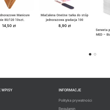
 jednorazowe Manicure
MiaCalena OneUse tarka do stóp
ZYTAJ DALEJ
DODAJ DO KOSZYKA
ie 80/120 10szt.
jednorazowa gradacja 100
14,50
zł
8,90
zł
Serweta p
DO
MED – Bi
 WPISY
INFORMACJE
Polityka prywatności
Regulamin