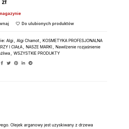
0
zł
 magazynie
wnaj
Do ulubionych produktów
ie:
Algi
,
Algi Chamot
,
KOSMETYKA PROFESJONALNA
ZY I CIAŁA
,
NASZE MARKI
,
Nawilżenie rozjaśnienie
żliwa
,
WSZYSTKIE PRODUKTY
wego. Olejek arganowy jest uzyskiwany z drzewa