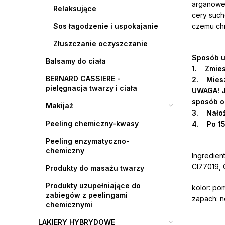
arganoweg
Relaksujące
cery such
Sos łagodzenie i uspokajanie
czemu chr
Złuszczanie oczyszczanie
Sposób u
Balsamy do ciała
1. Zmiesz
BERNARD CASSIERE -
2. Miesz
pielęgnacja twarzy i ciała
UWAGA! 
sposób o
Makijaż
3. Nałoż
Peeling chemiczny-kwasy
4. Po 15
Peeling enzymatyczno-
chemiczny
Ingredie
CI77019, 
Produkty do masażu twarzy
Produkty uzupełniające do
kolor: p
zabiegów z peelingami
zapach: n
chemicznymi
LAKIERY HYBRYDOWE