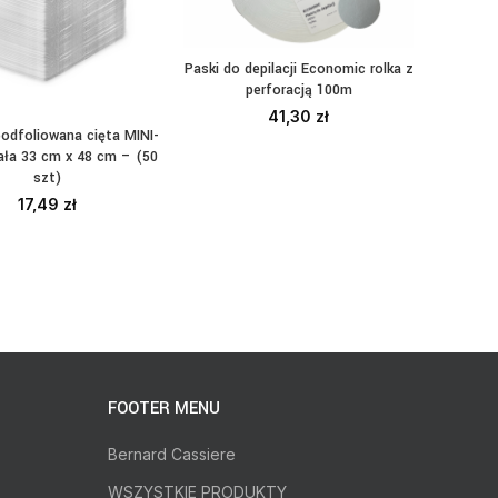
Paski do depilacji Economic rolka z
Aba Gr
DODAJ DO KOSZYKA
perforacją 100m
41,30
zł
odfoliowana cięta MINI-
DAJ DO KOSZYKA
ała 33 cm x 48 cm – (50
szt)
17,49
zł
FOOTER MENU
Bernard Cassiere
WSZYSTKIE PRODUKTY