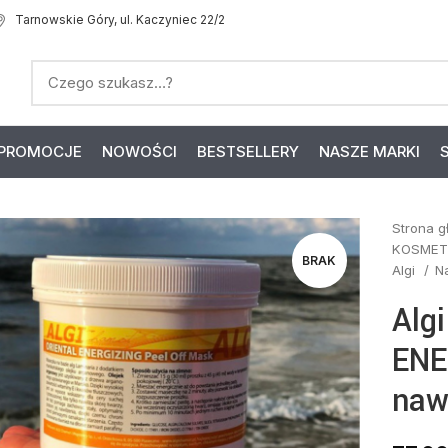
Tarnowskie Góry, ul. Kaczyniec 22/2
PROMOCJE
NOWOŚCI
BESTSELLERY
NASZE MARKI
Strona 
KOSMET
BRAK
Algi
N
Alg
ENE
naw