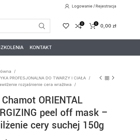
Logowanie / Rejestracja
0
0
0,00
zł
SZKOLENIA
KONTAKT
główna
YKA PROFESJONALNA DO TWARZY I CIAŁA
awilżenie rozjaśnienie cera wrażliwa
i Chamot ORIENTAL
RGIZING peel off mask –
ilżenie cery suchej 150g