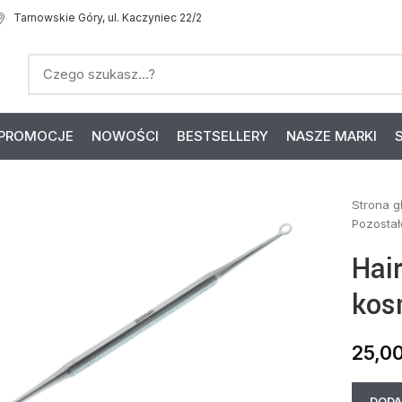
Tarnowskie Góry, ul. Kaczyniec 22/2
PROMOCJE
NOWOŚCI
BESTSELLERY
NASZE MARKI
Strona 
Pozosta
Hai
kos
25,0
DODA