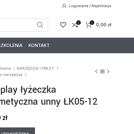
Logowanie / Rejestracja
0
0
0,00
zł
SZKOLENIA
KONTAKT
główna
NARZĘDZIA I FREZY
łe narzędzia
rplay łyżeczka
metyczna unny ŁK05-12
0
zł
J DO KOSZYKA