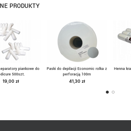
NE PRODUKTY
separatory piankowe do
Paski do depilacji Economic rolka z
Henna kr
AJ DO KOSZYKA
DODAJ DO KOSZYKA
W
edicure 500szt.
perforacją 100m
19,00
zł
41,30
zł