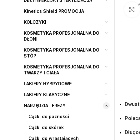
DEZYNFEKCJA I STERYLIZACJA
Kinetics Shield PROMOCJA
KOLCZYKI
KOSMETYKA PROFESJONALNA DO
DŁONI
KOSMETYKA PROFESJONALNA DO
STÓP
KOSMETYKA PROFESJONALNA DO
TWARZY I CIAŁA
LAKIERY HYBRYDOWE
LAKIERY KLASYCZNE
Dwust
NARZĘDZIA I FREZY
Cążki do paznokci
Poleca
Cążki do skórek
Długo
Cążki do wrastających