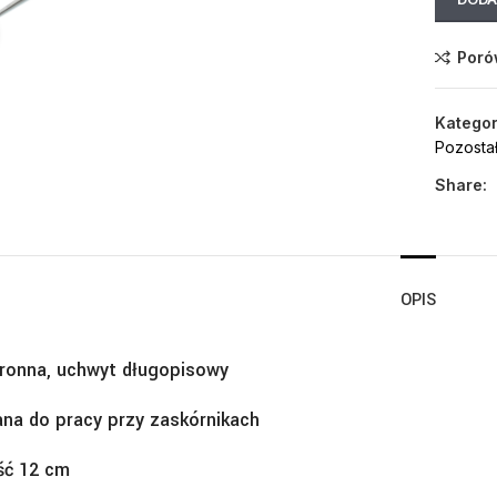
Click to enlarge
Poró
Kategor
Pozosta
Share:
OPIS
ronna, uchwyt długopisowy
na do pracy przy zaskórnikach
ść 12 cm