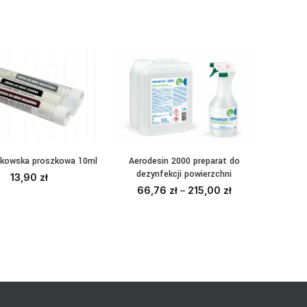
Aerodesin 2000 preparat do
Aba Grou
akowska proszkowa 10ml
WYBIERZ OPCJE
YBIERZ OPCJE
dezynfekcji powierzchni
13,90
zł
66,76
zł
–
215,00
zł