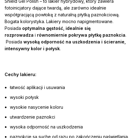
Shield Gel Polish – to lakier hybrydowy, który zawiera
fotoinicjatory dające twardą, ale zarówno idealnie
współgracjącą powłokę z naturalną płytką paznokciową.
Bogata kolorystyka. Lakiery mocno napigmentowane.
Posiada
optymalna gęstość, idealnie się
rozprowadza
i
równomiernie pokrywa płytkę paznokcia
.
Posiada
wysoką odporność na uszkodzenia i ścieranie,
intensywny kolor i połysk
.
Cechy lakieru:
łatwość aplikacji i usuwania
wysoki połysk
wysokie nasycenie koloru
utwardzenie paznokci
wysoka odporność na uszkodzenia
paznokcie są suche od razu po zakończeniu naświetlania.