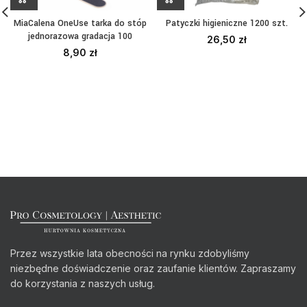
MiaCalena OneUse tarka do stóp
Patyczki higieniczne 1200 szt.
jednorazowa gradacja 100
26,50
zł
8,90
zł
Przez wszystkie lata obecności na rynku zdobyliśmy
niezbędne doświadczenie oraz zaufanie klientów. Zapraszamy
do korzystania z naszych usług.