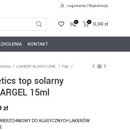
Logowanie / Rejestracja
0
0
0,00
zł
SZKOLENIA
KONTAKT
główna
LAKIERY KLASYCZNE
Top
tics top solarny
ARGEL 15ml
9
zł
WIERZCHNIOWY DO KLASYCZNYCH LAKIERÓW
E