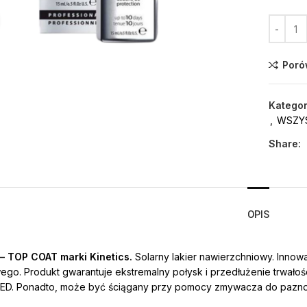
Click to enlarge
Poró
Kategor
,
WSZY
Share:
OPIS
 – TOP COAT marki Kinetics.
Solarny lakier nawierzchniowy. Innow
go. Produkt gwarantuje ekstremalny połysk i przedłużenie trwałośc
ED. Ponadto, może być ściągany przy pomocy zmywacza do pazno