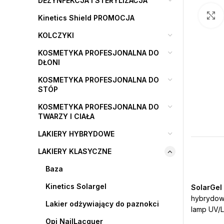
DEZYNFEKCJA I STERYLIZACJA
Kinetics Shield PROMOCJA
KOLCZYKI
KOSMETYKA PROFESJONALNA DO
DŁONI
KOSMETYKA PROFESJONALNA DO
STÓP
KOSMETYKA PROFESJONALNA DO
TWARZY I CIAŁA
LAKIERY HYBRYDOWE
LAKIERY KLASYCZNE
Baza
Kinetics Solargel
SolarGel
hybrydowe
Lakier odżywiający do paznokci
lamp UV/L
Opi NailLacquer