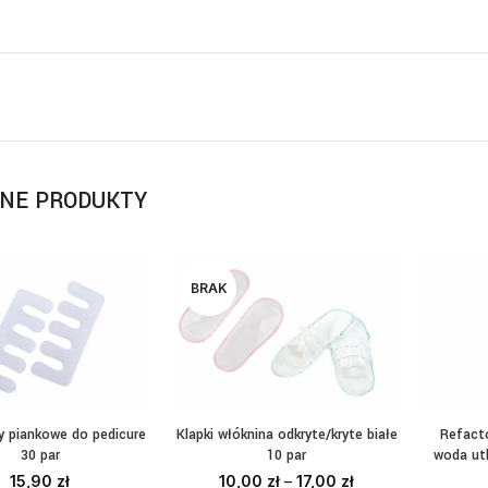
NE PRODUKTY
BRAK
y piankowe do pedicure
Klapki włóknina odkryte/kryte białe
Refact
AJ DO KOSZYKA
WYBIERZ OPCJE
DO
30 par
10 par
woda ut
15,90
zł
10,00
zł
–
17,00
zł