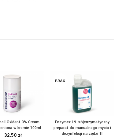
BRAK
ocil Oxidant 3% Cream
Enzymex L9 trójenzymatyczny
Klapk
DAJ DO KOSZYKA
CZYTAJ DALEJ
DO
leniona w kremie 100ml
preparat do manualnego mycia i
jednoraz
dezynfekcji narzędzi 1l
32,50
zł