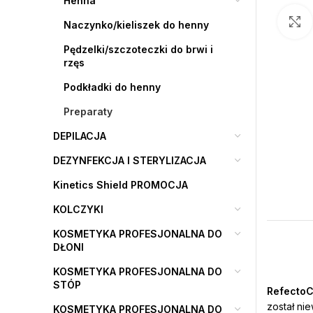
Henna
Naczynko/kieliszek do henny
Pędzelki/szczoteczki do brwi i
rzęs
Podkładki do henny
Preparaty
DEPILACJA
DEZYNFEKCJA I STERYLIZACJA
Kinetics Shield PROMOCJA
KOLCZYKI
KOSMETYKA PROFESJONALNA DO
DŁONI
KOSMETYKA PROFESJONALNA DO
STÓP
RefectoC
został ni
KOSMETYKA PROFESJONALNA DO