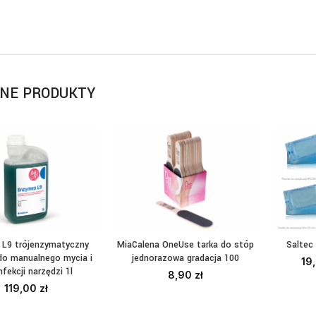
NE PRODUKTY
 L9 trójenzymatyczny
MiaCalena OneUse tarka do stóp
Saltec 
ZYTAJ DALEJ
DODAJ DO KOSZYKA
W
do manualnego mycia i
jednorazowa gradacja 100
19
fekcji narzędzi 1l
8,90
zł
119,00
zł