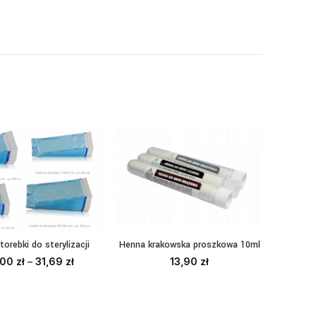
torebki do sterylizacji
Medi
Henna krakowska proszkowa 10ml
YBIERZ OPCJE
DO
WYBIERZ OPCJE
d
,00
zł
–
31,69
zł
13,90
zł