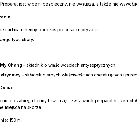
 Preparat jest w pełni bezpieczny, nie wysusza, a także nie wywołu
anie:
ie nadmiaru henny podczas procesu koloryzacji,
dego typu skóry.
 My Chang
– składnik o właściwościach antyseptycznych,
cytrynowy
– składnik o silnych właściwościach chelatujących i przec
życia:
nio po zabiegu henny brwi i rzęs, zwilż wacik preparatem RefectoCi
e miejsca na skórze.
nie:
150 ml.