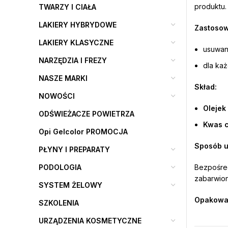
produktu.
TWARZY I CIAŁA
LAKIERY HYBRYDOWE
Zastosow
LAKIERY KLASYCZNE
usuwan
NARZĘDZIA I FREZY
dla każ
NASZE MARKI
Skład:
NOWOŚCI
Olejek
ODŚWIEŻACZE POWIETRZA
Kwas 
Opi Gelcolor PROMOCJA
Sposób u
PŁYNY I PREPARATY
PODOLOGIA
Bezpośred
zabarwion
SYSTEM ŻELOWY
Opakowa
SZKOLENIA
URZĄDZENIA KOSMETYCZNE