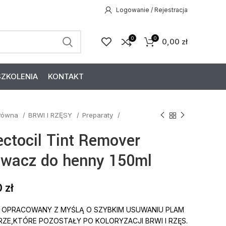
Logowanie / Rejestracja
0
0
0,00
zł
SZKOLENIA
KONTAKT
główna
BRWI I RZĘSY
Preparaty
ectocil Tint Remover
wacz do henny 150ml
0
zł
 OPRACOWANY Z MYŚLĄ O SZYBKIM USUWANIU PLAM
RZE,KTÓRE POZOSTAŁY PO KOLORYZACJI BRWI I RZĘS.