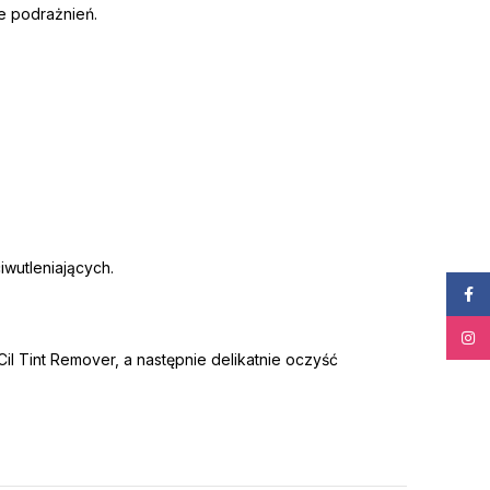
je podrażnień.
iwutleniających.
Face
Insta
l Tint Remover, a następnie delikatnie oczyść