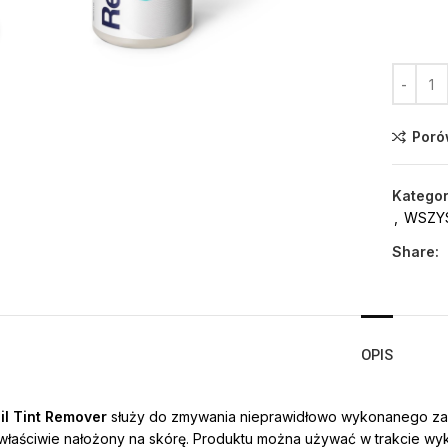
Click to enlarge
Poró
Kategor
,
WSZY
Share:
OPIS
il Tint Remover
służy do zmywania nieprawidłowo wykonanego zabi
ewłaściwie nałożony na skórę. Produktu można używać w trakcie w