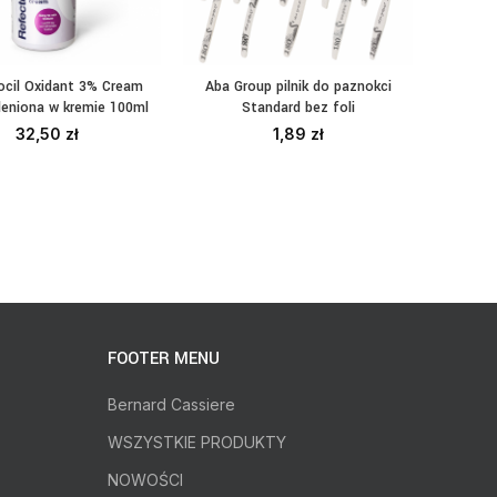
ocil Oxidant 3% Cream
Aba Group pilnik do paznokci
Klapk
DAJ DO KOSZYKA
WYBIERZ OPCJE
DO
leniona w kremie 100ml
Standard bez foli
jednoraz
32,50
zł
1,89
zł
FOOTER MENU
Bernard Cassiere
WSZYSTKIE PRODUKTY
NOWOŚCI