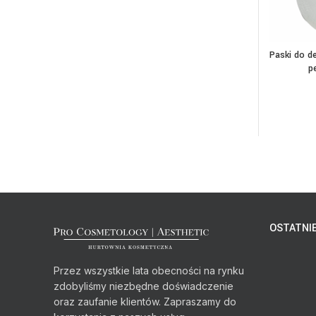
Paski do de
DOD
p
OSTATNIE
Przez wszystkie lata obecności na rynku
zdobyliśmy niezbędne doświadczenie
oraz zaufanie klientów. Zapraszamy do