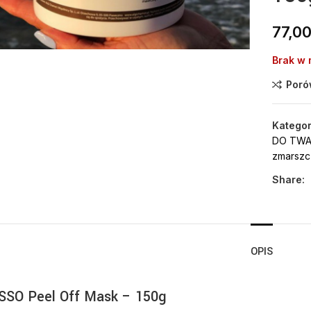
Click to enlarge
77,0
Brak w
Poró
Kategor
DO TWAR
zmarszc
Share:
OPIS
SO Peel Off Mask – 150g