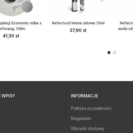
pilacji Economic rolka z
Refectocil henna żelowa 15ml
Refact
AJ DO KOSZYKA
WYBIERZ OPCJE
DO
erforacją 100m
woda ut
27,90
zł
41,30
zł
 WPISY
INFORMACJE
Polityka prywatności
Regulamin
Warunki dostawy