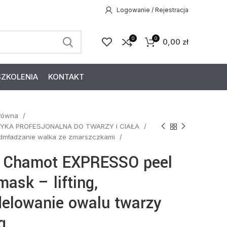
Logowanie / Rejestracja
0
0
0,00
zł
SZKOLENIA
KONTAKT
główna
YKA PROFESJONALNA DO TWARZY I CIAŁA
dmładzanie walka ze zmarszczkami
i Chamot EXPRESSO peel
mask – lifting,
elowanie owalu twarzy
g