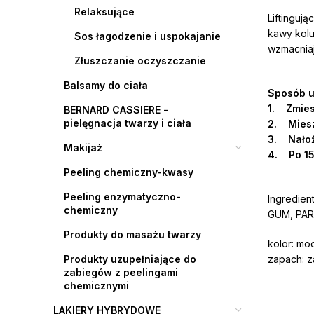
Relaksujące
Liftinguj
kawy kolu
Sos łagodzenie i uspokajanie
wzmacniaj
Złuszczanie oczyszczanie
Balsamy do ciała
Sposób u
1. Zmiesz
BERNARD CASSIERE -
pielęgnacja twarzy i ciała
2. Miesz
3. Nałoż
Makijaż
4. Po 15
Peeling chemiczny-kwasy
Peeling enzymatyczno-
Ingredie
chemiczny
GUM, PAR
Produkty do masażu twarzy
kolor: mo
Produkty uzupełniające do
zapach: 
zabiegów z peelingami
chemicznymi
LAKIERY HYBRYDOWE