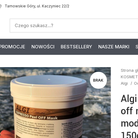
Tarnowskie Góry, ul. Kaczyniec 22/2
PROMOCJE
NOWOŚCI
BESTSELLERY
NASZE MARKI
Strona 
KOSMET
BRAK
Algi
O
Alg
off 
mod
150