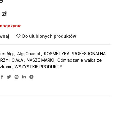
0
zł
 magazynie
wnaj
Do ulubionych produktów
ie:
Algi
,
Algi Chamot
,
KOSMETYKA PROFESJONALNA
ZY I CIAŁA
,
NASZE MARKI
,
Odmładzanie walka ze
zkami
,
WSZYSTKIE PRODUKTY