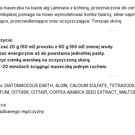
ąca maseczka na bazie alg Laminaria z kofeiną, przeznaczona do cer
mbijskiej pomaga na nowo wymodelować kontur twarzy, silnie napin
ące, przeciwutleniające oraz oczyszczające. Tonizuje skórę.
życia:
ać 20 g (60 ml) proszku z 60 g (60 ml) zimnej wody.
ać energicznie aż do powstania jednolitej pasty.
yć cienką warstwę na oczyszczoną skórę.
-20 minutach ściągnąć maseczkę jednym ruchem.
nts: DIATOMACEOUS EARTH, ALGIN, CALCIUM SULFATE, TETRAS
FUM, CI77499, CI77491, COFFEA ARABICA SEED EXTRACT, MALTODE
cca
zadbanego mężczyzny