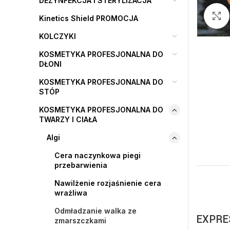
DEZYNFEKCJA I STERYLIZACJA
Kinetics Shield PROMOCJA
KOLCZYKI
KOSMETYKA PROFESJONALNA DO
DŁONI
KOSMETYKA PROFESJONALNA DO
STÓP
KOSMETYKA PROFESJONALNA DO
TWARZY I CIAŁA
Algi
Cera naczynkowa piegi
przebarwienia
Nawilżenie rozjaśnienie cera
wrażliwa
Odmładzanie walka ze
EXPRES
zmarszczkami