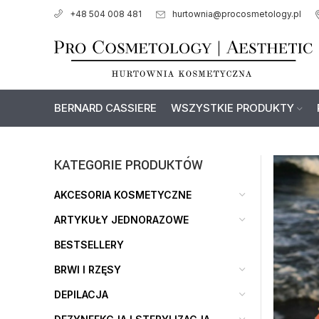
hurtownia@procosmetology.pl
+48 504 008 481
BERNARD CASSIERE
WSZYSTKIE PRODUKTY
KATEGORIE PRODUKTÓW
AKCESORIA KOSMETYCZNE
ARTYKUŁY JEDNORAZOWE
BESTSELLERY
BRWI I RZĘSY
DEPILACJA