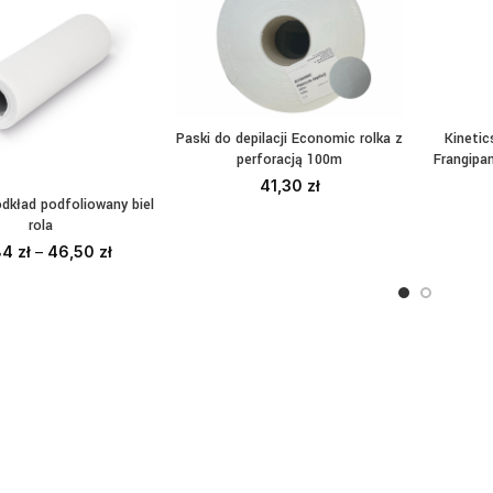
Paski do depilacji Economic rolka z
Kinetic
DODAJ DO KOSZYKA
DO
perforacją 100m
Frangipa
41,30
zł
dkład podfoliowany biel
BIERZ OPCJE
rola
84
zł
–
46,50
zł