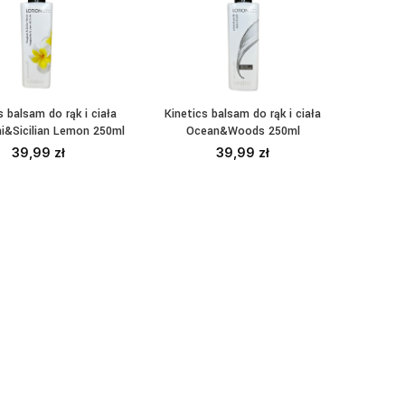
s balsam do rąk i ciała
Kinetics balsam do rąk i ciała
Kineti
DAJ DO KOSZYKA
DODAJ DO KOSZYKA
DO
ni&Sicilian Lemon 250ml
Ocean&Woods 250ml
Jasmi
39,99
zł
39,99
zł