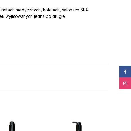
binetach medycznych, hotelach, salonach SPA.
ek wyjmowanych jedna po drugiej.
Face
Insta