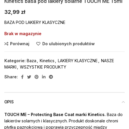
Kinetics basa pod lakiery solarne TOUCH ME 15ml
32,99
zł
BAZA POD LAKIERY KLASYCZNE
Brak w magazynie
Porównaj
Do ulubionych produktów
Kategorie:
Baza
,
Kinetics
,
LAKIERY KLASYCZNE
,
NASZE
MARKI
,
WSZYSTKIE PRODUKTY
Share:
OPIS
TOUCH ME – Protecting Base Coat marki Kinetics.
Baza do
lakierów solarnych i klasycznych. Produkt doskonale chroni
płytkę paznokciową i poprawia przyczepność między