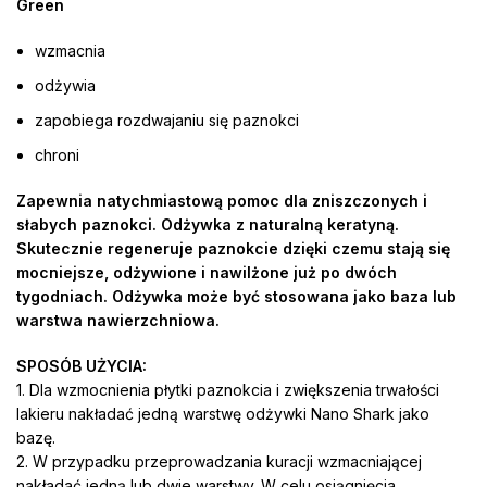
Green
wzmacnia
odżywia
zapobiega rozdwajaniu się paznokci
chroni
Zapewnia natychmiastową pomoc dla zniszczonych i
słabych paznokci. Odżywka z naturalną keratyną.
Skutecznie regeneruje paznokcie dzięki czemu stają się
mocniejsze, odżywione i nawilżone już po dwóch
tygodniach. Odżywka może być stosowana jako baza lub
warstwa nawierzchniowa.
SPOSÓB UŻYCIA:
1. Dla wzmocnienia płytki paznokcia i zwiększenia trwałości
lakieru nakładać jedną warstwę odżywki Nano Shark jako
bazę.
2. W przypadku przeprowadzania kuracji wzmacniającej
nakładać jedną lub dwie warstwy. W celu osiągnięcia