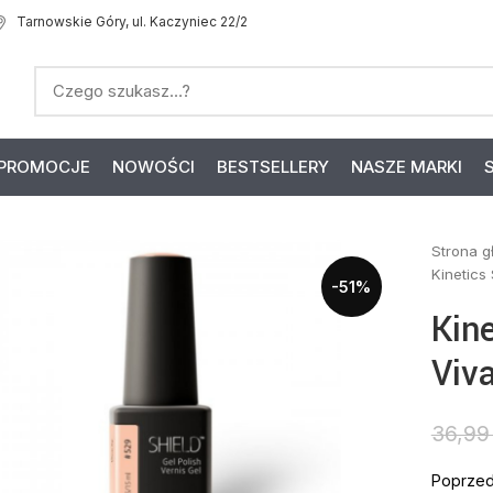
Tarnowskie Góry, ul. Kaczyniec 22/2
PROMOCJE
NOWOŚCI
BESTSELLERY
NASZE MARKI
Strona 
Kinetics
-51%
Kin
Viv
36,9
Poprzed