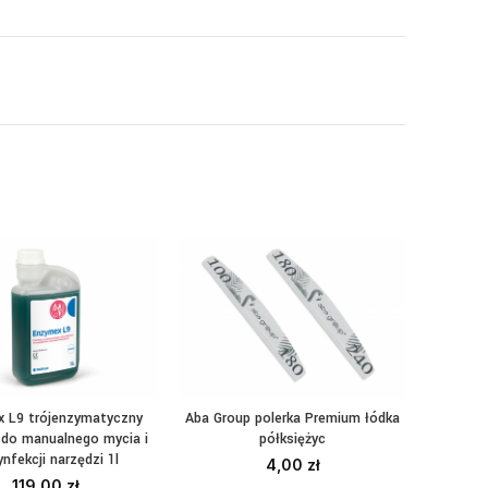
 L9 trójenzymatyczny
Aba Group polerka Premium łódka
Saltec t
CZYTAJ DALEJ
WYBIERZ OPCJE
DO
 do manualnego mycia i
półksiężyc
paro
nfekcji narzędzi 1l
4,00
zł
119,00
zł