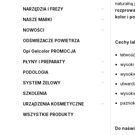
naturalną
NARZĘDZIA I FREZY
rozprow
kolor i p
NASZE MARKI
NOWOŚCI
ODŚWIEŻACZE POWIETRZA
Cechy lak
Opi Gelcolor PROMOCJA
łatwość
PŁYNY I PREPARATY
wysoki
PODOLOGIA
wysoki
SYSTEM ŻELOWY
utward
SZKOLENIA
wysoka
paznokc
URZĄDZENIA KOSMETYCZNE
WSZYSTKIE PRODUKTY
Do naświ