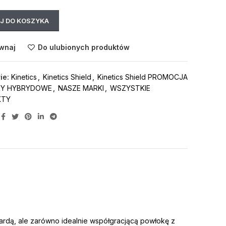
J DO KOSZYKA
wnaj
Do ulubionych produktów
ie:
Kinetics
,
Kinetics Shield
,
Kinetics Shield PROMOCJA
RY HYBRYDOWE
,
NASZE MARKI
,
WSZYSTKIE
KTY
twardą, ale zarówno idealnie współgracjącą powłokę z