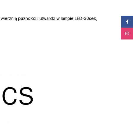
owierznię paznokci i utwardź w lampie LED-30sek,
Face
Insta