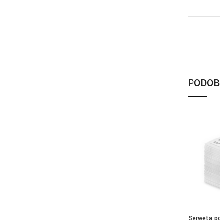
PODOB
Serweta po
DOD