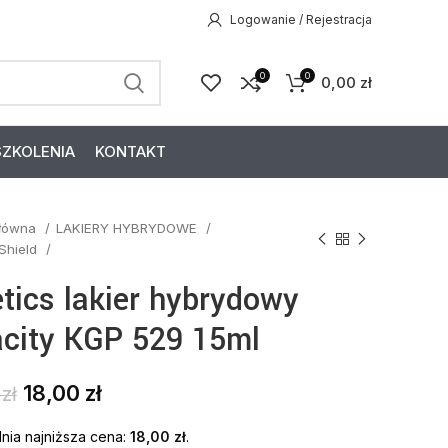
Logowanie / Rejestracja
0
0
0,00
zł
SZKOLENIA
KONTAKT
główna
LAKIERY HYBRYDOWE
 Shield
etics lakier hybrydowy
acity KGP 529 15ml
18,00
zł
9
zł
nia najniższa cena:
18,00
zł
.