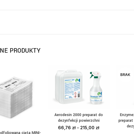
NE PRODUKTY
BRAK
Aerodesin 2000 preparat do
Enzymex
WYBIERZ OPCJE
dezynfekcji powierzchni
preparat
dezy
66,76
zł
–
215,00
zł
dfoliowana cięta MINI-
AJ DO KOSZYKA