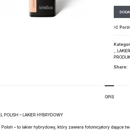
Click to enlarge
DODA
Poró
Kategor
,
LAKIE
PRODU
Share:
OPIS
EL POLISH – LAKIER HYBRYDOWY
l Polish – to lakier hybrydowy, który zawiera fotoinicjatory dające 