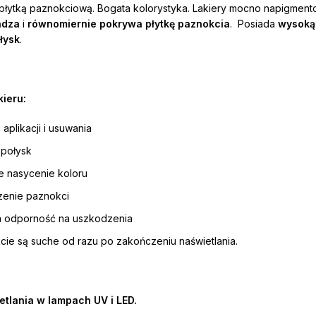
 płytką paznokciową. Bogata kolorystyka. Lakiery mocno napigmen
adza
i
równomiernie pokrywa płytkę paznokcia
. Posiada
wysoką 
ołysk
.
ieru:
 aplikacji i usuwania
 połysk
e nasycenie koloru
zenie paznokci
 odporność na uszkodzenia
ie są suche od razu po zakończeniu naświetlania.
etlania w lampach UV i LED.