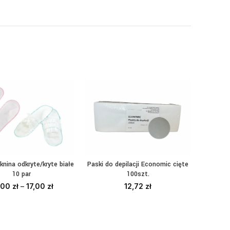
knina odkryte/kryte białe
Paski do depilacji Economic cięte
Klapk
YBIERZ OPCJE
DODAJ DO KOSZYKA
DO
10 par
100szt.
jednoraz
,00
zł
–
17,00
zł
12,72
zł