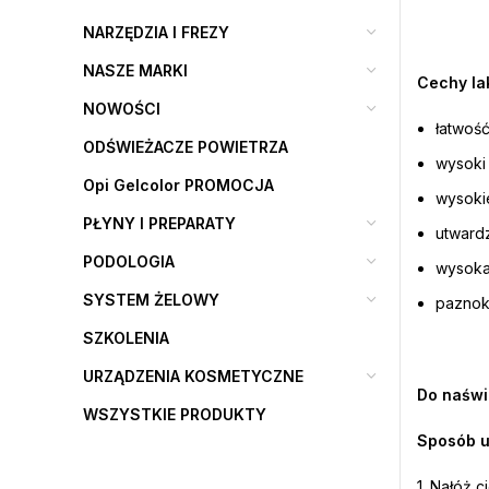
NARZĘDZIA I FREZY
NASZE MARKI
Cechy lak
NOWOŚCI
łatwość
ODŚWIEŻACZE POWIETRZA
wysoki
Opi Gelcolor PROMOCJA
wysoki
PŁYNY I PREPARATY
utward
PODOLOGIA
wysoka
SYSTEM ŻELOWY
paznokc
SZKOLENIA
URZĄDZENIA KOSMETYCZNE
Do naświ
WSZYSTKIE PRODUKTY
Sposób u
1. Nałóż 