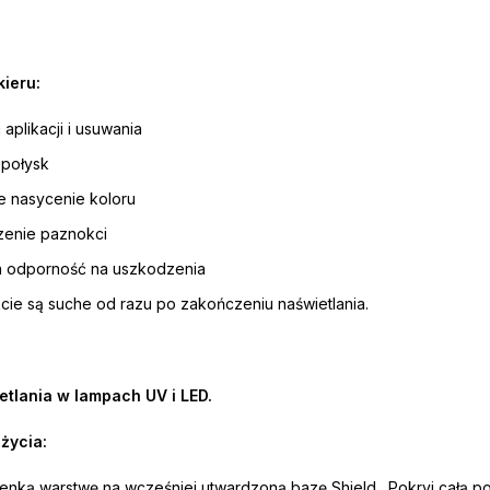
ieru:
 aplikacji i usuwania
 połysk
e nasycenie koloru
zenie paznokci
 odporność na uszkodzenia
ie są suche od razu po zakończeniu naświetlania.
etlania w lampach UV i LED.
życia:
cienką warstwę na wcześniej utwardzoną bazę Shield . Pokryj całą p