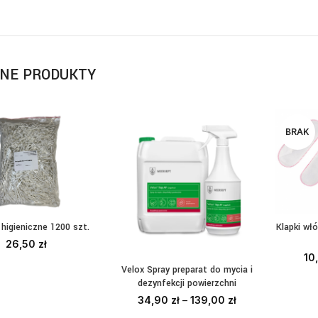
NE PRODUKTY
BRAK
 higieniczne 1200 szt.
Klapki włó
AJ DO KOSZYKA
W
26,50
zł
10
Velox Spray preparat do mycia i
WYBIERZ OPCJE
dezynfekcji powierzchni
34,90
zł
–
139,00
zł