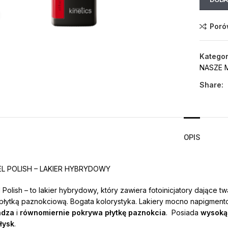
Click to enlarge
Poró
Kategor
NASZE 
Share:
OPIS
EL POLISH – LAKIER HYBRYDOWY
l Polish – to lakier hybrydowy, który zawiera fotoinicjatory dające 
 płytką paznokciową. Bogata kolorystyka. Lakiery mocno napigmen
adza
i
równomiernie pokrywa płytkę paznokcia
. Posiada
wysoką 
ołysk
.