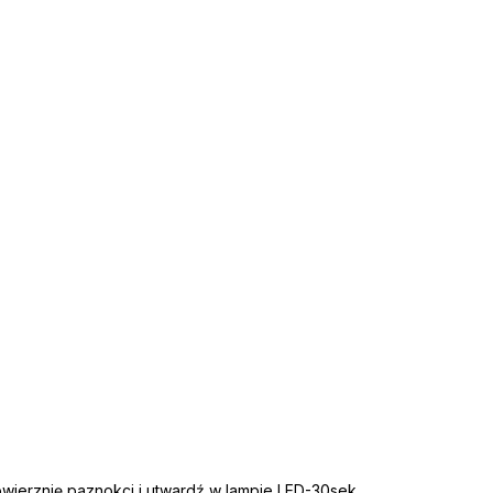
owierznię paznokci i utwardź w lampie LED-30sek,