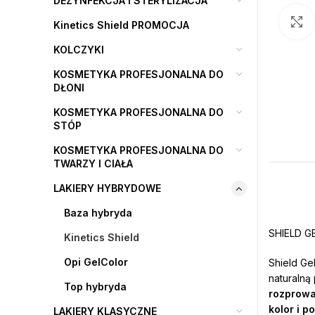
DEZYNFEKCJA I STERYLIZACJA
Kinetics Shield PROMOCJA
KOLCZYKI
KOSMETYKA PROFESJONALNA DO
DŁONI
KOSMETYKA PROFESJONALNA DO
STÓP
KOSMETYKA PROFESJONALNA DO
TWARZY I CIAŁA
LAKIERY HYBRYDOWE
Baza hybryda
SHIELD G
Kinetics Shield
Opi GelColor
Shield Ge
naturalną
Top hybryda
rozprow
kolor i p
LAKIERY KLASYCZNE