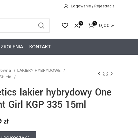
Logowanie / Rejestracja
0
0
0,00
zł
SZKOLENIA
KONTAKT
główna
LAKIERY HYBRYDOWE
 Shield
etics lakier hybrydowy One
ht Girl KGP 335 15ml
9
zł
J DO KOSZYKA