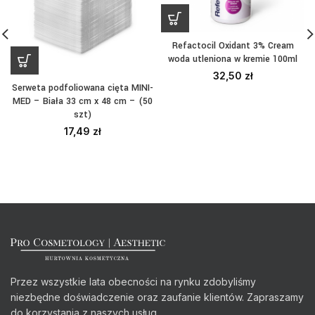
Refactocil Oxidant 3% Cream
woda utleniona w kremie 100ml
32,50
zł
Serweta podfoliowana cięta MINI-
MED – Biała 33 cm x 48 cm – (50
szt)
17,49
zł
Przez wszystkie lata obecności na rynku zdobyliśmy
niezbędne doświadczenie oraz zaufanie klientów. Zapraszamy
do korzystania z naszych usług.