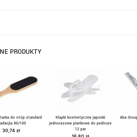
NE PRODUKTY
tarka do stóp standard
Klapki kosmetyczne japonki
Aba Grou
AJ DO KOSZYKA
DODAJ DO KOSZYKA
W
radacjia 80/100
jednorazowe piankowe do pedicure
12 par
30,74
zł
16,80
zł