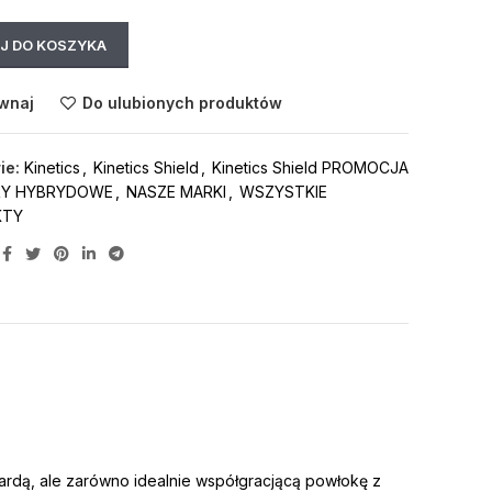
J DO KOSZYKA
wnaj
Do ulubionych produktów
ie:
Kinetics
,
Kinetics Shield
,
Kinetics Shield PROMOCJA
RY HYBRYDOWE
,
NASZE MARKI
,
WSZYSTKIE
KTY
twardą, ale zarówno idealnie współgracjącą powłokę z