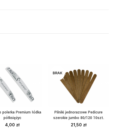
BRAK
p polerka Premium łódka
Pilniki jednorazowe Pedicure
YBIERZ OPCJE
CZYTAJ DALEJ
półksiężyc
szerokie jumbo 80/120 10szt.
4,00
zł
21,50
zł
Velox S