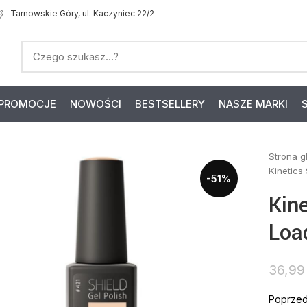
Tarnowskie Góry, ul. Kaczyniec 22/2
PROMOCJE
NOWOŚCI
BESTSELLERY
NASZE MARKI
Strona 
Kinetics
-51%
Kin
Loa
36,9
Poprzed