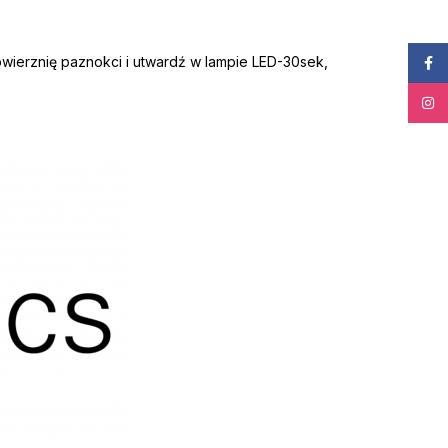
owierznię paznokci i utwardź w lampie LED-30sek,
Face
Insta