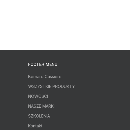
dez
34
FOOTER MENU
Bernard Cassiere
WSZYSTKIE PRODUKTY
NOWOŚCI
NASZE MARKI
SZKOLENIA
Kontakt