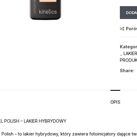
Click to enlarge
DODA
Poró
Kategor
,
LAKIE
PRODU
Share:
OPIS
EL POLISH – LAKIER HYBRYDOWY
l Polish – to lakier hybrydowy, który zawiera fotoinicjatory dające 