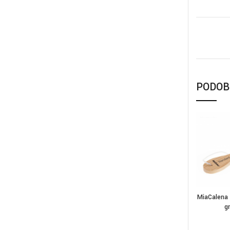
PODOB
MiaCalena 
DOD
g