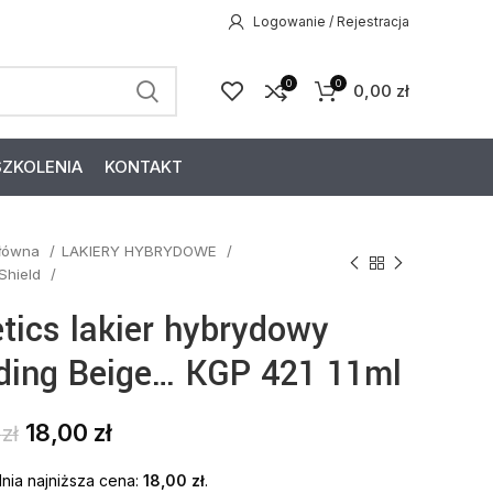
Logowanie / Rejestracja
0
0
0,00
zł
SZKOLENIA
KONTAKT
główna
LAKIERY HYBRYDOWE
 Shield
etics lakier hybrydowy
ding Beige… KGP 421 11ml
18,00
zł
9
zł
nia najniższa cena:
18,00
zł
.