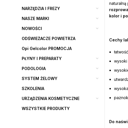
naturalną
NARZĘDZIA I FREZY
rozprow
kolor i p
NASZE MARKI
NOWOŚCI
ODŚWIEŻACZE POWIETRZA
Cechy lak
Opi Gelcolor PROMOCJA
łatwość
PŁYNY I PREPARATY
wysoki
PODOLOGIA
wysoki
SYSTEM ŻELOWY
utward
SZKOLENIA
wysoka
paznokc
URZĄDZENIA KOSMETYCZNE
WSZYSTKIE PRODUKTY
Do naświ