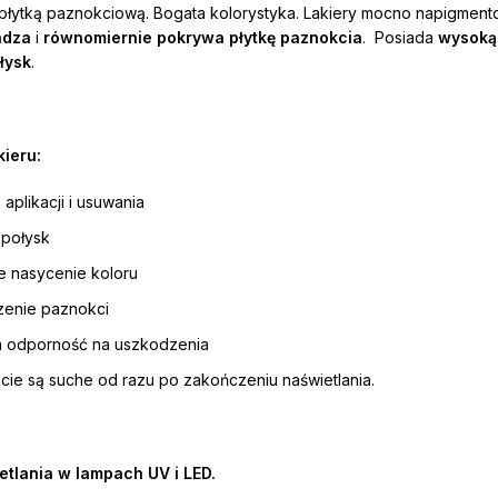
 płytką paznokciową. Bogata kolorystyka. Lakiery mocno napigmen
adza
i
równomiernie pokrywa płytkę paznokcia
. Posiada
wysoką 
ołysk
.
ieru:
 aplikacji i usuwania
 połysk
e nasycenie koloru
zenie paznokci
 odporność na uszkodzenia
ie są suche od razu po zakończeniu naświetlania.
etlania w lampach UV i LED.