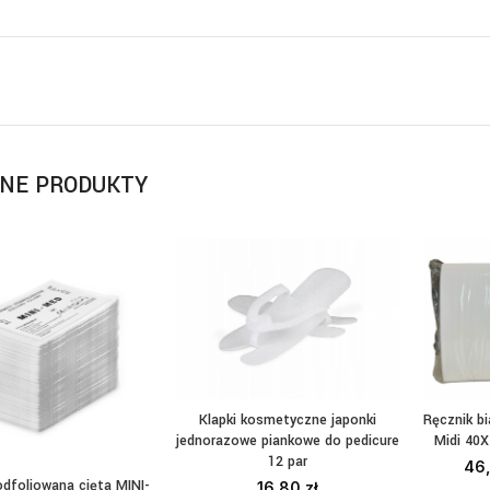
NE PRODUKTY
Klapki kosmetyczne japonki
Ręcznik b
DODAJ DO KOSZYKA
W
jednorazowe piankowe do pedicure
Midi 40
12 par
46
dfoliowana cięta MINI-
16,80
zł
AJ DO KOSZYKA