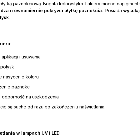
 płytką paznokciową. Bogata kolorystyka. Lakiery mocno napigmen
adza
i
równomiernie pokrywa płytkę paznokcia
. Posiada
wysoką 
ołysk
.
ieru:
 aplikacji i usuwania
 połysk
e nasycenie koloru
zenie paznokci
 odporność na uszkodzenia
ie są suche od razu po zakończeniu naświetlania.
etlania w lampach UV i LED.