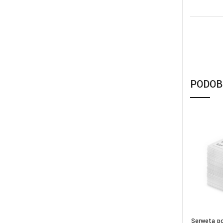
PODOB
Serweta po
DOD