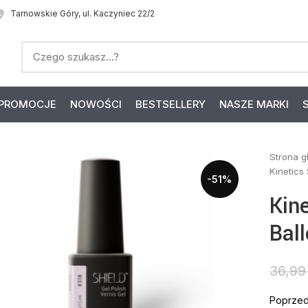
Tarnowskie Góry, ul. Kaczyniec 22/2
PROMOCJE
NOWOŚCI
BESTSELLERY
NASZE MARKI
Strona 
Kinetics
-51%
Kin
Bal
36,9
Poprzed