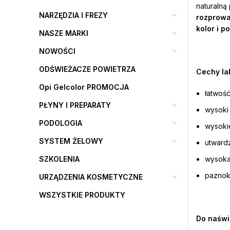
naturalną
NARZĘDZIA I FREZY
rozprow
kolor i p
NASZE MARKI
NOWOŚCI
ODŚWIEŻACZE POWIETRZA
Cechy lak
Opi Gelcolor PROMOCJA
łatwość
PŁYNY I PREPARATY
wysoki
PODOLOGIA
wysoki
SYSTEM ŻELOWY
utward
SZKOLENIA
wysoka
paznokc
URZĄDZENIA KOSMETYCZNE
WSZYSTKIE PRODUKTY
Do naświ