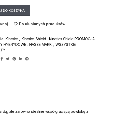
J DO KOSZYKA
wnaj
Do ulubionych produktów
ie:
Kinetics
,
Kinetics Shield
,
Kinetics Shield PROMOCJA
RY HYBRYDOWE
,
NASZE MARKI
,
WSZYSTKIE
KTY
twardą, ale zarówno idealnie współgracjącą powłokę z