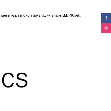
owierznię paznokci i utwardź w lampie LED-30sek,
Face
Insta