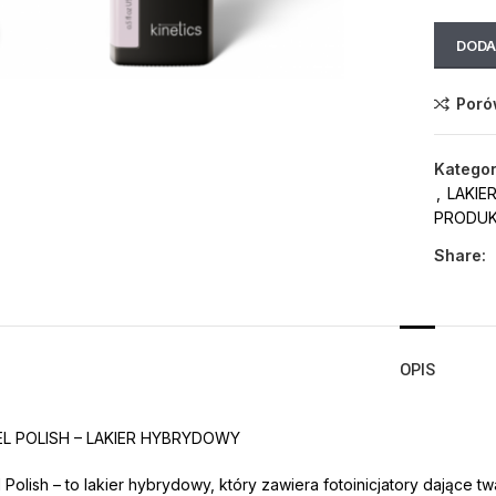
Click to enlarge
DODA
Poró
Kategor
,
LAKIE
PRODU
Share:
OPIS
EL POLISH – LAKIER HYBRYDOWY
l Polish – to lakier hybrydowy, który zawiera fotoinicjatory dające 