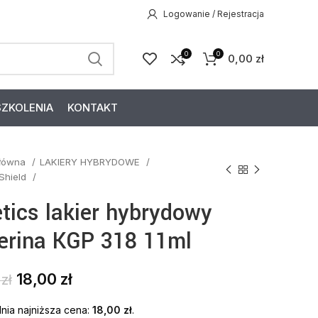
Logowanie / Rejestracja
0
0
0,00
zł
SZKOLENIA
KONTAKT
główna
LAKIERY HYBRYDOWE
 Shield
etics lakier hybrydowy
lerina KGP 318 11ml
18,00
zł
9
zł
nia najniższa cena:
18,00
zł
.