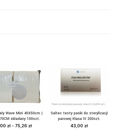
iały Wave Mini 40X50cm |
Saltec testy paski do sterylizacji
MiaCale
YBIERZ OPCJE
DODAJ DO KOSZYKA
DO
X70CM składany 100szt.
parowej Klasa IV 200szt.
jedn
,00
zł
–
75,26
zł
43,00
zł