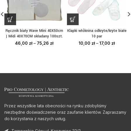
Ręcznik biały Wave Mini 40X50cm
Klapki włóknina odkryte/kryte białe
| Midi 40X70CM składany 100szt.
10 par
46,00
zł
–
75,26
zł
10,00
zł
–
17,00
zł
Przez wszystkie lata obecności na rynku zdobyliśmy
niezbędne doświadczenie oraz zaufanie klientów. Zapraszamy
do korzystania z naszych usług.
Tarnowskie Góry ul. Kaczyniec 22/2