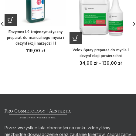
Enzymex L9 trójenzymatyczny
preparat do manualnego mycia i
dezynfekcji narzędzi 1l
Velox Spray preparat do mycia i
119,00
zł
dezynfekcji powierzchni
34,90
zł
–
139,00
zł
Przez wszystkie lata obecności na rynku zdobyliśmy
niezbędne doświadczenie oraz zaufanie klientów. Zapraszamy