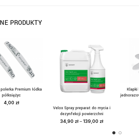
NE PRODUKTY
 polerka Premium łódka
Klapki
BIERZ OPCJE
DO
półksiężyc
jednorazo
4,00
zł
Velox Spray preparat do mycia i
WYBIERZ OPCJE
dezynfekcji powierzchni
34,90
zł
–
139,00
zł