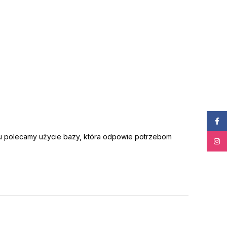
Face
 polecamy użycie bazy, która odpowie potrzebom
Insta