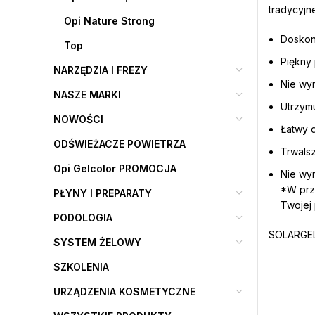
tradycyjne
Opi Nature Strong
Doskona
Top
Piękny
NARZĘDZIA I FREZY
Nie wy
NASZE MARKI
Utrzymu
NOWOŚCI
Łatwy 
ODŚWIEŻACZE POWIETRZA
Trwalsz
Opi Gelcolor PROMOCJA
Nie wy
*W prz
PŁYNY I PREPARATY
Twojej 
PODOLOGIA
SOLARGEL 
SYSTEM ŻELOWY
SZKOLENIA
URZĄDZENIA KOSMETYCZNE