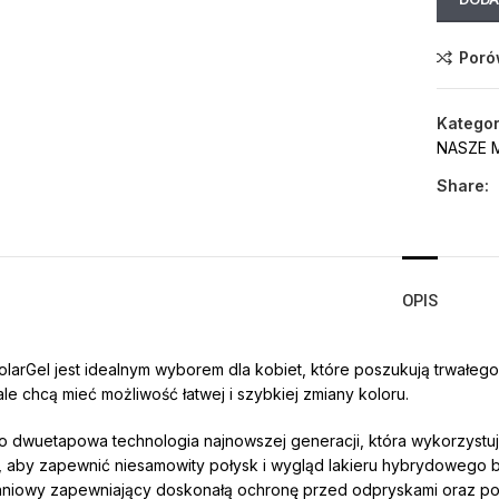
Poró
Kategor
NASZE 
Share:
OPIS
SolarGel jest idealnym wyborem dla kobiet, które poszukują trwałeg
ale chcą mieć możliwość łatwej i szybkiej zmiany koloru.
to dwuetapowa technologia najnowszej generacji, która wykorzystu
 aby zapewnić niesamowity połysk i wygląd lakieru hybrydowego be
niowy zapewniający doskonałą ochronę przed odpryskami oraz po