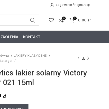
Logowanie / Rejestracja
0
0
0,00
zł
SZKOLENIA
KONTAKT
główna
LAKIERY KLASYCZNE
 Solargel
tics lakier solarny Victory
 021 15ml
9
zł
J DO KOSZYKA