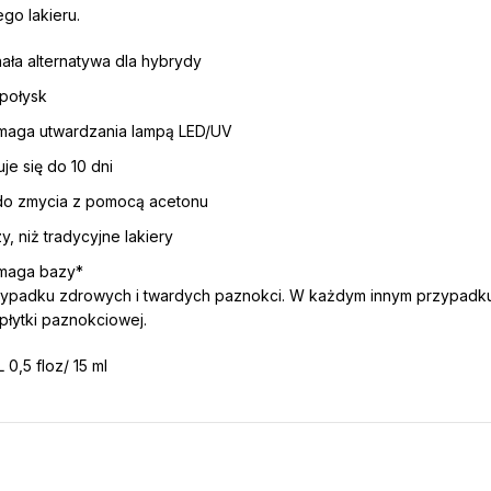
go lakieru.
ła alternatywa dla hybrydy
 połysk
maga utwardzania lampą LED/UV
je się do 10 dni
do zmycia z pomocą acetonu
y, niż tradycyjne lakiery
maga bazy*
ypadku zdrowych i twardych paznokci. W każdym innym przypadku
płytki paznokciowej.
0,5 floz/ 15 ml