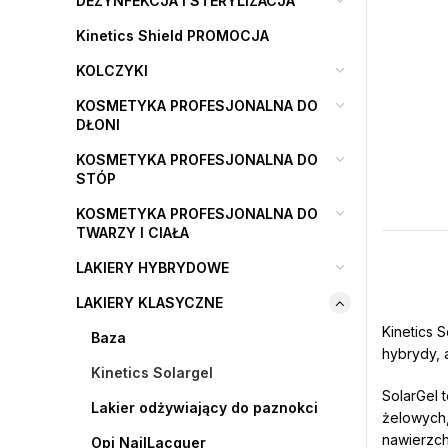
DEZYNFEKCJA I STERYLIZACJA
Kinetics Shield PROMOCJA
KOLCZYKI
KOSMETYKA PROFESJONALNA DO
DŁONI
KOSMETYKA PROFESJONALNA DO
STÓP
KOSMETYKA PROFESJONALNA DO
TWARZY I CIAŁA
LAKIERY HYBRYDOWE
LAKIERY KLASYCZNE
Kinetics 
Baza
hybrydy, 
Kinetics Solargel
SolarGel 
Lakier odżywiający do paznokci
żelowych,
nawierzch
Opi NailLacquer