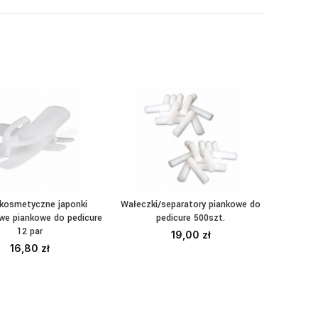
BRAK
 kosmetyczne japonki
Wałeczki/separatory piankowe do
Chuste
DAJ DO KOSZYKA
DODAJ DO KOSZYKA
we piankowe do pedicure
pedicure 500szt.
12 par
19,00
zł
16,80
zł