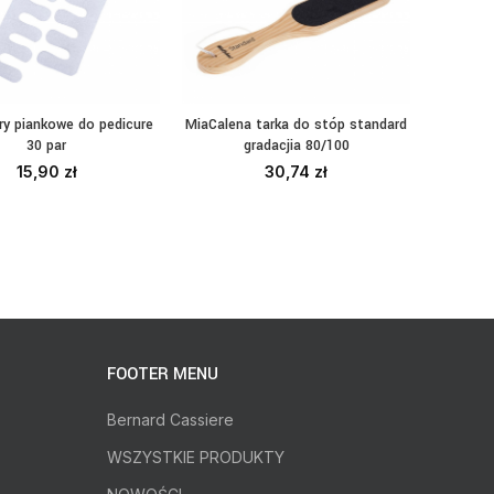
ry piankowe do pedicure
MiaCalena tarka do stóp standard
Paski do 
DAJ DO KOSZYKA
DODAJ DO KOSZYKA
DO
30 par
gradacjia 80/100
15,90
zł
30,74
zł
FOOTER MENU
Bernard Cassiere
WSZYSTKIE PRODUKTY