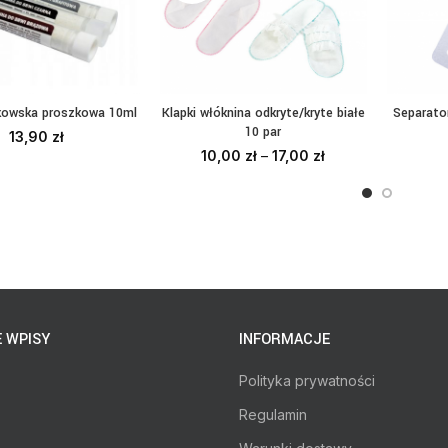
Klapki włóknina odkryte/kryte białe
Separato
kowska proszkowa 10ml
WYBIERZ OPCJE
DO
BIERZ OPCJE
10 par
13,90
zł
10,00
zł
–
17,00
zł
 WPISY
INFORMACJE
Polityka prywatności
Regulamin