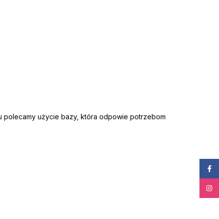
 polecamy użycie bazy, która odpowie potrzebom
Face
Insta