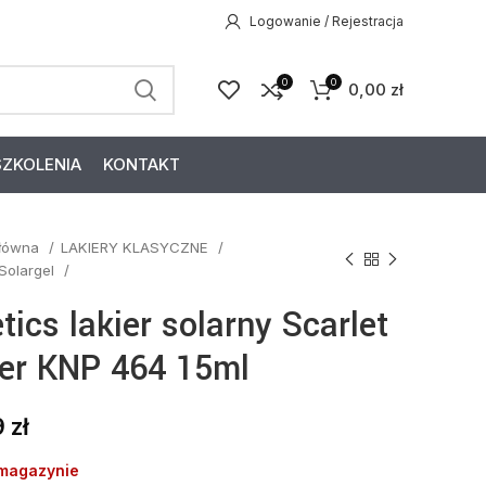
Logowanie / Rejestracja
0
0
0,00
zł
SZKOLENIA
KONTAKT
główna
LAKIERY KLASYCZNE
 Solargel
tics lakier solarny Scarlet
ter KNP 464 15ml
9
zł
 magazynie