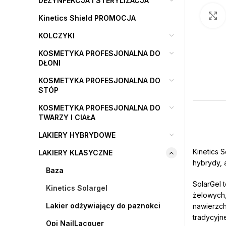
DEZYNFEKCJA I STERYLIZACJA
Kinetics Shield PROMOCJA
KOLCZYKI
KOSMETYKA PROFESJONALNA DO
DŁONI
KOSMETYKA PROFESJONALNA DO
STÓP
KOSMETYKA PROFESJONALNA DO
TWARZY I CIAŁA
LAKIERY HYBRYDOWE
Kinetics 
LAKIERY KLASYCZNE
hybrydy, 
Baza
SolarGel 
Kinetics Solargel
żelowych,
Lakier odżywiający do paznokci
nawierzch
tradycyjne
Opi NailLacquer