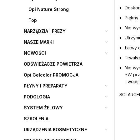
Doskona
Opi Nature Strong
Piękny
Top
Nie wy
NARZĘDZIA I FREZY
Utrzymu
NASZE MARKI
Łatwy 
NOWOŚCI
Trwalsz
ODŚWIEŻACZE POWIETRZA
Nie wy
*W prz
Opi Gelcolor PROMOCJA
Twojej 
PŁYNY I PREPARATY
SOLARGEL 
PODOLOGIA
SYSTEM ŻELOWY
SZKOLENIA
URZĄDZENIA KOSMETYCZNE