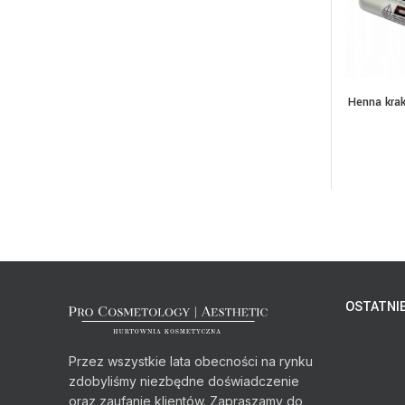
Henna kra
WY
OSTATNIE
Przez wszystkie lata obecności na rynku
zdobyliśmy niezbędne doświadczenie
oraz zaufanie klientów. Zapraszamy do