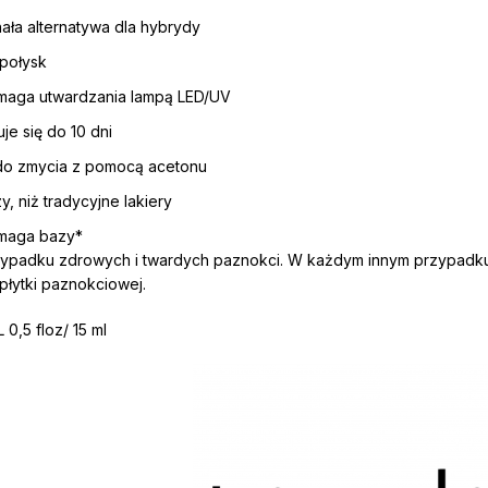
ła alternatywa dla hybrydy
 połysk
maga utwardzania lampą LED/UV
je się do 10 dni
do zmycia z pomocą acetonu
y, niż tradycyjne lakiery
maga bazy*
ypadku zdrowych i twardych paznokci. W każdym innym przypadku
płytki paznokciowej.
0,5 floz/ 15 ml