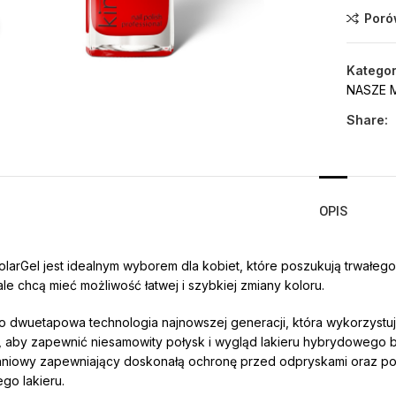
Poró
Click to enlarge
Kategor
NASZE 
Share:
OPIS
SolarGel jest idealnym wyborem dla kobiet, które poszukują trwałeg
ale chcą mieć możliwość łatwej i szybkiej zmiany koloru.
to dwuetapowa technologia najnowszej generacji, która wykorzystu
 aby zapewnić niesamowity połysk i wygląd lakieru hybrydowego be
niowy zapewniający doskonałą ochronę przed odpryskami oraz po
go lakieru.