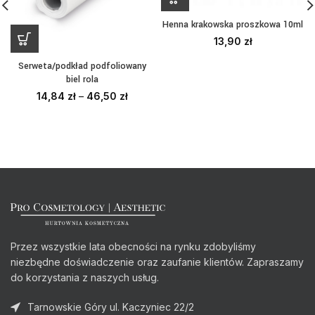
Henna krakowska proszkowa 10ml
13,90
zł
Serweta/podkład podfoliowany
biel rola
14,84
zł
–
46,50
zł
Przez wszystkie lata obecności na rynku zdobyliśmy
niezbędne doświadczenie oraz zaufanie klientów. Zapraszamy
do korzystania z naszych usług.
Tarnowskie Góry ul. Kaczyniec 22/2