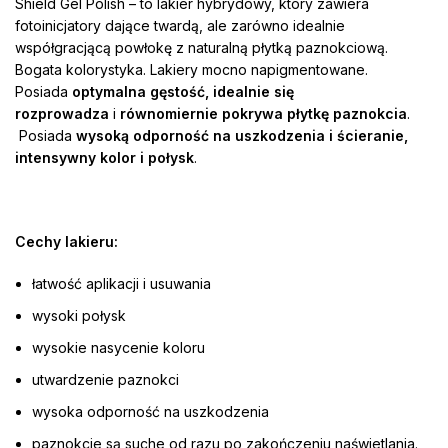
Shield Gel Polish – to lakier hybrydowy, który zawiera
fotoinicjatory dające twardą, ale zarówno idealnie
współgracjącą powłokę z naturalną płytką paznokciową.
Bogata kolorystyka. Lakiery mocno napigmentowane.
Posiada
optymalna gęstość, idealnie się
rozprowadza
i
równomiernie pokrywa płytkę paznokcia
.
Posiada
wysoką odporność na uszkodzenia i ścieranie,
intensywny kolor i połysk
.
Cechy lakieru:
łatwość aplikacji i usuwania
wysoki połysk
wysokie nasycenie koloru
utwardzenie paznokci
wysoka odporność na uszkodzenia
paznokcie są suche od razu po zakończeniu naświetlania.