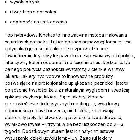
wysoki połysk
utwardzenie paznokci
odporność na uszkodzenia
Top hybrydowy Kinetics to innowacyjna metoda malowania
naturalnych paznokci. Lakier posiada najnowszą formułę – ma
optymalną gęstość, idealnie się rozprowadza oraz
równomiernie kryje płytkę paznokcia. Zapewnia wysoki połysk,
intensywny kolor i odporność na ścieranie i uszkodzenia. Do
pełnego pokrycia paznokcia wystarczą 2 cienkie warstwy
lakieru. Lakiery hybrydowe to innowacyjne produkty
pozwalające na profesjonalne upiększanie paznokci, jest to
połączenie trwałości żelu z naturalnym wyglądem i łatwością
aplikacji zwykłego lakieru. Są to lakiery, które w
przeciwieństwie do klasycznych cechują się wyjątkową
odpornością na uszkodzenia, nie blakną, zachowują
doskonały połysk i utwardzają paznokcie. Dodatkowo są
wyjątkowo trwałe – utrzymują się bez uszkodzeń do 2 – 3
tygodni. Dodatkowym atutem jest ich natychmiastowe
wysuszanie dzięki użyciu lampy UV. Zastosuj lakiery