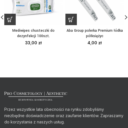
Mediwipes chusteczki do
Aba Group polerka Premium łódka
dezynfekcji 100szt.
półksiężyc
33,00
zł
4,00
zł
Przez wszystkie lata obecności na rynku zdobyliśmy
niezbędne doświadczenie oraz zaufanie klientów. Zapraszamy
do korzystania z naszych usług.