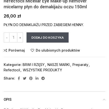
Refectocil Micellar Eye Make-up Remover
micelarny płyn do demakijażu oczu 150ml
26,00
zł
PŁYN DO DEMAKIJAŻU PRZED ZABIEGIEM HENNY.
DODAJ DO KOSZYKA
Porównaj
Do ulubionych produktów
Kategorie:
BRWI I RZĘSY
,
NASZE MARKI
,
Preparaty
,
Refectocil
,
WSZYSTKIE PRODUKTY
Share:
OPIS