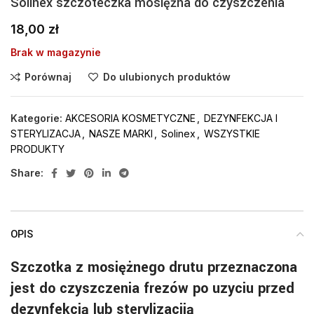
Solinex szczoteczka mosiężna do czyszczenia
18,00
zł
Brak w magazynie
Porównaj
Do ulubionych produktów
Kategorie:
AKCESORIA KOSMETYCZNE
,
DEZYNFEKCJA I
STERYLIZACJA
,
NASZE MARKI
,
Solinex
,
WSZYSTKIE
PRODUKTY
Share:
OPIS
Szczotka z mosiężnego drutu przeznaczona
jest do czyszczenia frezów po uzyciu przed
dezynfekcją lub sterylizacjią