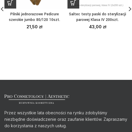
Pilniki jednorazowe Pedicure
Saltec testy paski do sterylizacji
szerokie jumbo 80/120 10szt.
parowej Klasa IV 200szt.
21,50
zł
43,00
zł
Przez wszystkie lata obecności na rynku zdobyliśmy
niezbędne doświadczenie oraz zaufanie klientów. Zapraszamy
do korzystania z naszych usług.